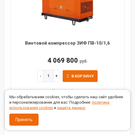
Винтовой компрессор ЗИФ ПВ-10/1,6
4 069 800
руб.
В КОРЗИНУ
Купить в 1 клик
Мы обрабатываем cookies, чтобы сделать наш сайт удобнее
Производительность, л/мин:
10000
и персонализированее для вас. Подробнее:
политика
использования cookies
и
защита данных
.
Мощность, кВт:
114
Давление, бар:
16
Принять