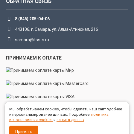
ОБРАТНАЯ СВЯЗЬ
8 (846) 205-04-06
443106, г. Самара, ул. Алма-Атинская, 216
samara@tss-s.ru
ПРИНИМАЕМ К ОПЛАТЕ
Мы обрабатываем cookies, чтобы сделать наш сайт удобнее
МЫ В СОЦСЕТЯХ
и персонализированее для вас. Подробнее:
политика
использования cookies
и
защита данных
.
Принять