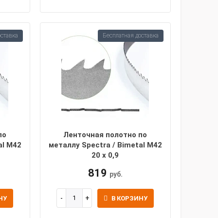
оставка
Бесплатная доставка
по
Ленточная полотно по
al M42
металлу Spectra / Bimetal M42
20 х 0,9
819
руб.
НУ
В КОРЗИНУ