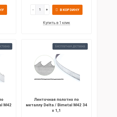
НУ
В КОРЗИНУ
Купить в 1 клик
оставка
Бесплатная доставка
по
Ленточная полотно по
al M42
металлу Delta / Bimetal M42 34
х 1,1