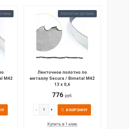
оставка
Бесплатная доставка
по
Ленточное полотно по
al M42
металлу Secura / Bimetal M42
13 х 0,6
776
руб.
НУ
В КОРЗИНУ
Купить в 1 клик