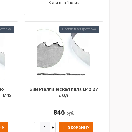
Купить в 1 клик
оставка
Бесплатная доставка
по
Биметаллическая пила м42 27
l M42
х 0,9
846
руб.
НУ
В КОРЗИНУ