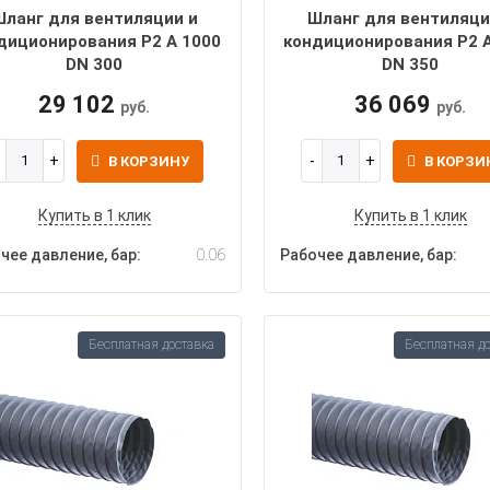
Шланг для вентиляции и
Шланг для вентиляци
диционирования P2 A 1000
кондиционирования P2 
DN 300
DN 350
29 102
36 069
руб.
руб.
В КОРЗИНУ
В КОРЗИ
Купить в 1 клик
Купить в 1 клик
чее давление, бар:
0.06
Рабочее давление, бар:
Бесплатная доставка
Бесплатная д