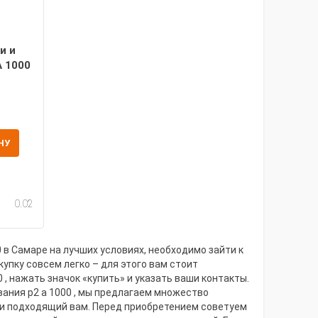
и и
A 1000
НУ
0.02
в Самаре на лучших условиях, необходимо зайти к
упку совсем легко – для этого вам стоит
, нажать значок «купить» и указать ваши контакты.
ания p2 a 1000 , мы предлагаем множество
 и подходящий вам. Перед приобретением советуем