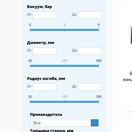
Вакуум, бар
От
До
0
0
0
Диаметр, мм
От
До
50
275
500
Радиус изгиба, мм
кон
От
До
35
193
350
Производитель
Все
Толщина стенки, мм