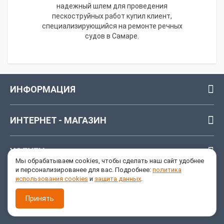
надежный шлем для проведения
пескоструйных работ купил клиент,
специализирующийся на ремонте речных
судов в Самаре.
ИНФОРМАЦИЯ
ИНТЕРНЕТ - МАГАЗИН
УСЛУГИ
Мы обрабатываем cookies, чтобы сделать наш сайт удобнее
и персонализированее для вас. Подробнее:
политика
использования cookies
и
защита данных
.
ОБРАТНАЯ СВЯЗЬ
Принять
8 (846) 205-04-06