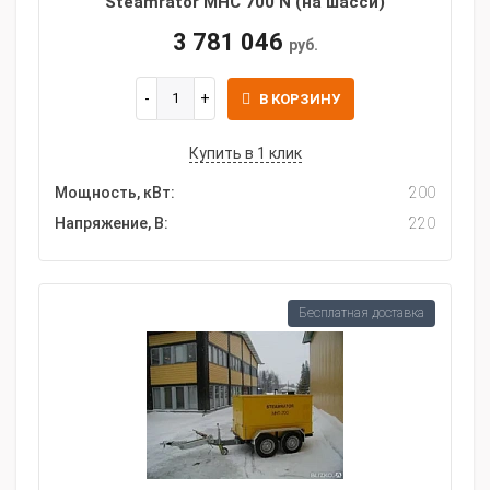
Steamrator MHC 700 N (на шасси)
3 781 046
руб.
В КОРЗИНУ
Купить в 1 клик
Мощность, кВт:
200
Напряжение, В:
220
Бесплатная доставка