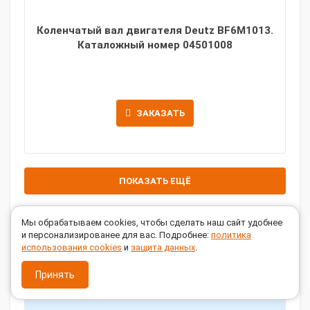
Коленчатый вал двигателя Deutz BF6M1013.
Каталожный номер 04501008
ЗАКАЗАТЬ
ПОКАЗАТЬ ЕЩЁ
1
2
3
Мы обрабатываем cookies, чтобы сделать наш сайт удобнее
и персонализированее для вас. Подробнее:
политика
использования cookies
и
защита данных
.
У нас вы можете купить deutz в Самаре из наличия или
заказать, обратившись к нам по телефону
8 8 (846) 205-
Принять
04-06
или написав нам на e-mail
samara@tss-s.ru
.